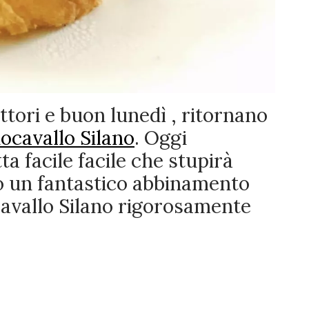
ettori e buon lunedì , ritornano
iocavallo Silano
. Oggi
 facile facile che stupirà
to un fantastico abbinamento
cavallo Silano rigorosamente