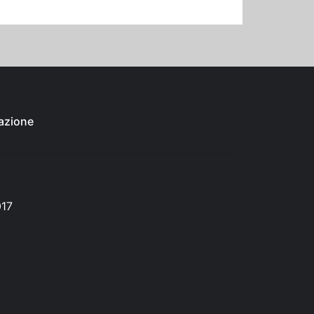
azione
017