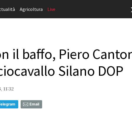
ttualità
Agricoltura
Live
 il baffo, Piero Cantor
aciocavallo Silano DOP
, 11:32
Telegram
Email