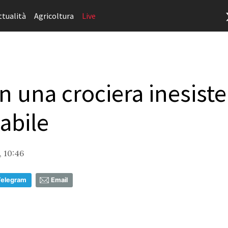
ttualità
Agricoltura
Live
n una crociera inesiste
abile
, 10:46
Telegram
Email