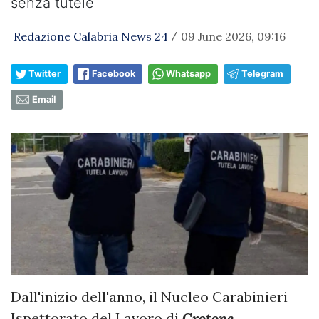
senza tutele
Redazione Calabria News 24
09 June 2026, 09:16
/
Twitter
Facebook
Whatsapp
Telegram
Email
Dall'inizio dell'anno, il Nucleo Carabinieri
Ispettorato del Lavoro di
Crotone
,