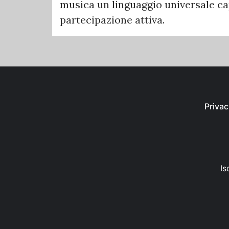
musica un linguaggio universale ca
partecipazione attiva.
Privac
Is