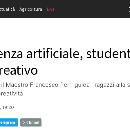
ttualità
Agricoltura
Live
enza artificiale, studen
reativo
il Maestro Francesco Perri guida i ragazzi alla sc
reatività
, 19:20
Telegram
Email