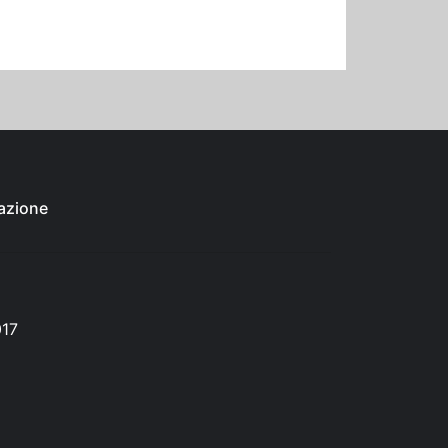
azione
017