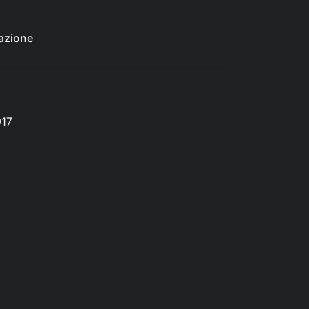
azione
017