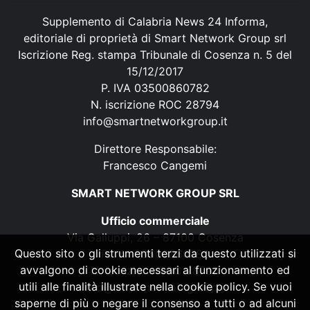
Supplemento di Calabria News 24 Informa,
editoriale di proprietà di Smart Network Group srl
Iscrizione Reg. stampa Tribunale di Cosenza n. 5 del
15/12/2017
P. IVA 03500860782
N. iscrizione ROC 28794
info@smartnetworkgroup.it
Direttore Responsabile:
Francesco Cangemi
SMART NETWORK GROUP SRL
Ufficio commerciale
Via Galluppi, 26 – 87100 Cosenza
Questo sito o gli strumenti terzi da questo utilizzati si
P. IVA 03500860782
avvalgono di cookie necessari al funzionamento ed
N. iscrizione ROC 28794
utili alle finalità illustrate nella cookie policy. Se vuoi
info@smartnetworkgroup.it
saperne di più o negare il consenso a tutti o ad alcuni