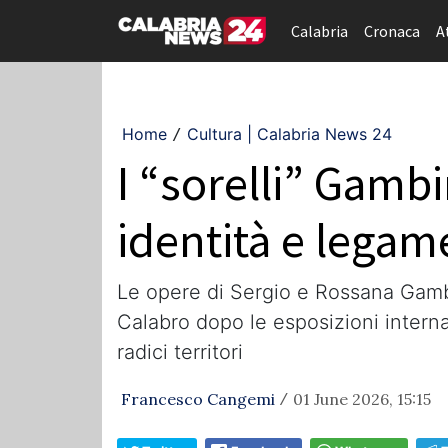
Calabria
Cronaca
A
Home
Cultura | Calabria News 24
/
I “sorelli” Gamb
identità e legam
Le opere di Sergio e Rossana Gambi
Calabro dopo le esposizioni interna
radici territori
Francesco Cangemi
01 June 2026, 15:15
/