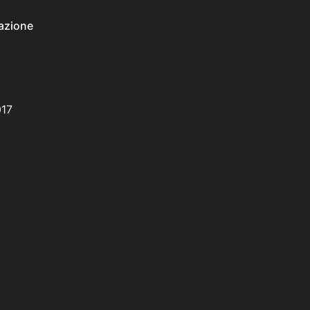
azione
017