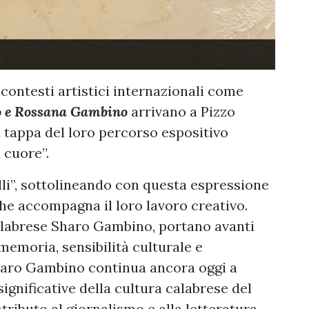
contesti artistici internazionali come
o e Rossana Gambino
arrivano a Pizzo
 tappa del loro percorso espositivo
l cuore”.
elli”, sottolineando con questa espressione
he accompagna il loro lavoro creativo.
 calabrese Sharo Gambino, portano avanti
memoria, sensibilità culturale e
Sharo Gambino continua ancora oggi a
ignificative della cultura calabrese del
tributo al giornalismo e alla letteratura