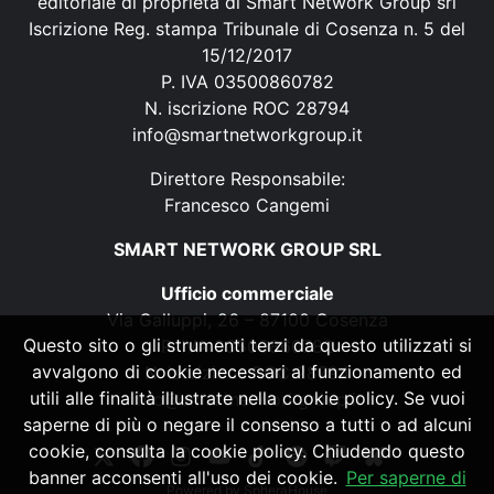
editoriale di proprietà di Smart Network Group srl
Iscrizione Reg. stampa Tribunale di Cosenza n. 5 del
15/12/2017
P. IVA 03500860782
N. iscrizione ROC 28794
info@smartnetworkgroup.it
Direttore Responsabile:
Francesco Cangemi
SMART NETWORK GROUP SRL
Ufficio commerciale
Via Galluppi, 26 – 87100 Cosenza
Questo sito o gli strumenti terzi da questo utilizzati si
P. IVA 03500860782
avvalgono di cookie necessari al funzionamento ed
N. iscrizione ROC 28794
utili alle finalità illustrate nella cookie policy. Se vuoi
info@smartnetworkgroup.it
saperne di più o negare il consenso a tutti o ad alcuni
cookie, consulta la cookie policy. Chiudendo questo
banner acconsenti all'uso dei cookie.
Per saperne di
Powered by
SpheraHouse