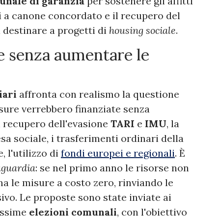
nale di garanzia
per sostenere gli affitti
tti a canone concordato e il recupero del
 destinare a progetti di
housing sociale
.
 senza aumentare le
iari
affronta con realismo la questione
sure verrebbero finanziate senza
l recupero dell'evasione
TARI
e
IMU
, la
a sociale, i trasferimenti ordinari della
 l'utilizzo di
fondi europei e regionali
. È
aguardia
: se nel primo anno le risorse non
ma le misure a costo zero, rinviando le
sivo. Le proposte sono state inviate ai
rossime
elezioni comunali
, con l'obiettivo