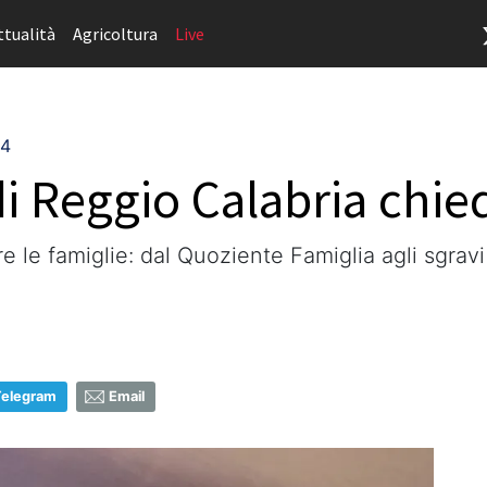
ttualità
Agricoltura
Live
24
i Reggio Calabria chi
le famiglie: dal Quoziente Famiglia agli sgravi
Telegram
Email