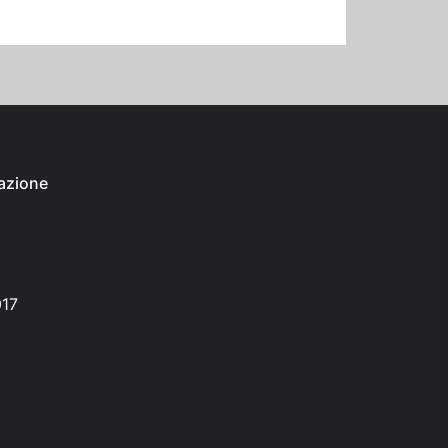
azione
017