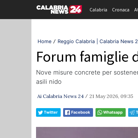
Calabria
Cronaca
A
Home
Reggio Calabria | Calabria News 
/
Forum famiglie d
Nove misure concrete per sostenere 
asili nido
Ai Calabria News 24
21 May 2026, 09:35
/
Twitter
Facebook
Whatsapp