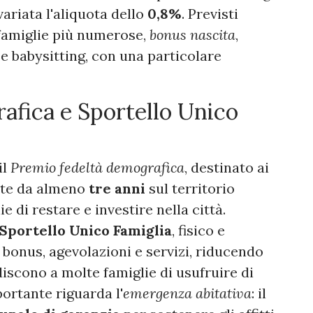
ariata l'aliquota dello
0,8%
. Previsti
famiglie più numerose,
bonus nascita
,
i e babysitting, con una particolare
afica e Sportello Unico
il
Premio fedeltà demografica
, destinato ai
ente da almeno
tre anni
sul territorio
e di restare e investire nella città.
Sportello Unico Famiglia
, fisico e
a bonus, agevolazioni e servizi, riducendo
iscono a molte famiglie di usufruire di
portante riguarda l'
emergenza abitativa
: il