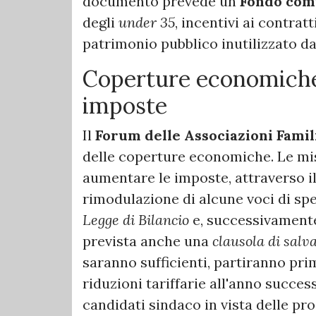
documento prevede un
Fondo comu
degli
under 35
, incentivi ai contra
patrimonio pubblico inutilizzato da
Coperture economiche
imposte
Il
Forum delle Associazioni Famil
delle coperture economiche. Le mi
aumentare le imposte, attraverso i
rimodulazione di alcune voci di spes
Legge di Bilancio
e, successivamente,
prevista anche una
clausola di salv
saranno sufficienti, partiranno pri
riduzioni tariffarie all'anno succes
candidati sindaco in vista delle p