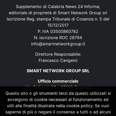
Supplemento di Calabria News 24 Informa,
editoriale di proprietà di Smart Network Group srl
Iscrizione Reg. stampa Tribunale di Cosenza n. 5 del
15/12/2017
P. IVA 03500860782
N. iscrizione ROC 28794
info@smartnetworkgroup.it
Direttore Responsabile:
Francesco Cangemi
SMART NETWORK GROUP SRL
Ufficio commerciale
Via Galluppi, 26 – 87100 Cosenza
Questo sito o gli strumenti terzi da questo utilizzati si
P. IVA 03500860782
avvalgono di cookie necessari al funzionamento ed
N. iscrizione ROC 28794
utili alle finalità illustrate nella cookie policy. Se vuoi
info@smartnetworkgroup.it
saperne di più o negare il consenso a tutti o ad alcuni