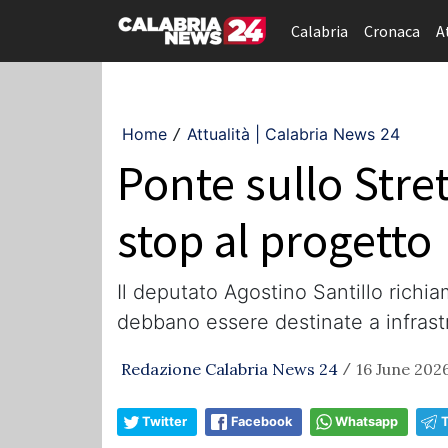
Calabria
Cronaca
A
Home
Attualità | Calabria News 24
/
Ponte sullo Strett
stop al progetto
Il deputato Agostino Santillo richia
debbano essere destinate a infrastru
Redazione Calabria News 24
16 June 2026
/
Twitter
Facebook
Whatsapp