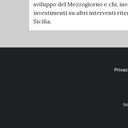
sviluppo del Mezzogiorno e chi, inve
investimenti su altri interventi rite
Sicilia.
Privac
Is