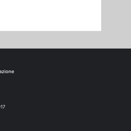
azione
017