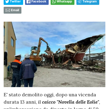
Twitter
Facebook
Whatsapp
Telegram
Email
E' stato demolito oggi, dopo una vicenda
durata 13 anni, il
caicco "Novella delle Eolie"
,