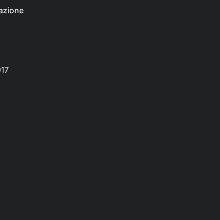
azione
017