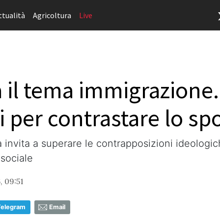
ttualità
Agricoltura
Live
 il tema immigrazione. 
si per contrastare lo 
a invita a superare le contrapposizioni ideologic
sociale
, 09:51
Telegram
Email