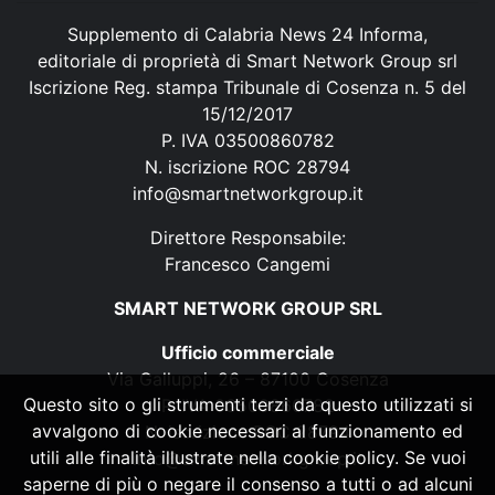
Supplemento di Calabria News 24 Informa,
editoriale di proprietà di Smart Network Group srl
Iscrizione Reg. stampa Tribunale di Cosenza n. 5 del
15/12/2017
P. IVA 03500860782
N. iscrizione ROC 28794
info@smartnetworkgroup.it
Direttore Responsabile:
Francesco Cangemi
SMART NETWORK GROUP SRL
Ufficio commerciale
Via Galluppi, 26 – 87100 Cosenza
Questo sito o gli strumenti terzi da questo utilizzati si
P. IVA 03500860782
avvalgono di cookie necessari al funzionamento ed
N. iscrizione ROC 28794
utili alle finalità illustrate nella cookie policy. Se vuoi
info@smartnetworkgroup.it
saperne di più o negare il consenso a tutti o ad alcuni