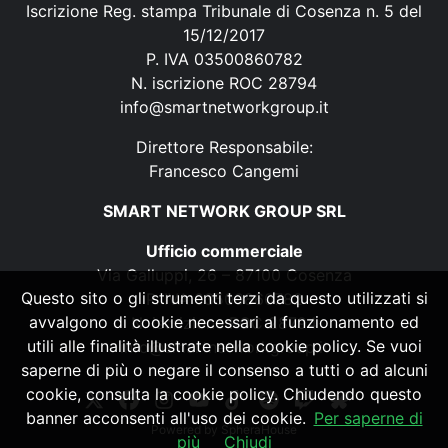
Iscrizione Reg. stampa Tribunale di Cosenza n. 5 del
15/12/2017
P. IVA 03500860782
N. iscrizione ROC 28794
info@smartnetworkgroup.it
Direttore Responsabile:
Francesco Cangemi
SMART NETWORK GROUP SRL
Ufficio commerciale
Via Galluppi, 26 – 87100 Cosenza
Questo sito o gli strumenti terzi da questo utilizzati si
P. IVA 03500860782
avvalgono di cookie necessari al funzionamento ed
N. iscrizione ROC 28794
utili alle finalità illustrate nella cookie policy. Se vuoi
info@smartnetworkgroup.it
saperne di più o negare il consenso a tutti o ad alcuni
cookie, consulta la cookie policy. Chiudendo questo
banner acconsenti all'uso dei cookie.
Per saperne di
Powered by
SpheraHouse
più
Chiudi