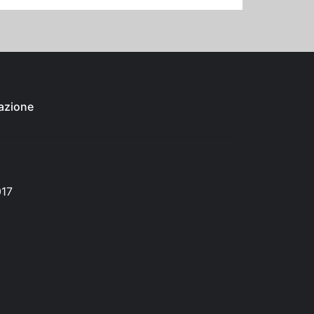
azione
017