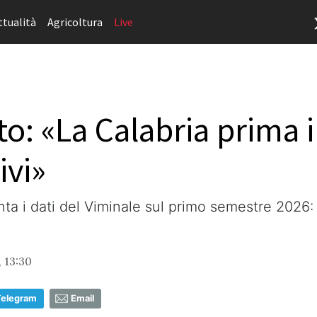
ttualità
Agricoltura
Live
: «La Calabria prima in
ivi»
a i dati del Viminale sul primo semestre 2026: 
, 13:30
Telegram
Email