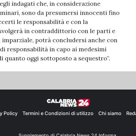
degli indagati che, in considerazione
liminari, sono da presumersi innocenti fino
certi le responsabilità e con la
 svolgerà in contraddittorio con le parti e
ed imparziale, potrà concludersi anche con
 di responsabilità in capo ai medesimi
 di quanto oggi sottoposto a sequestro”.
y Policy
Termini e Condizioni di utilizzo
Chi siamo
Red
Supplemento di Calabria News 24 Informa,