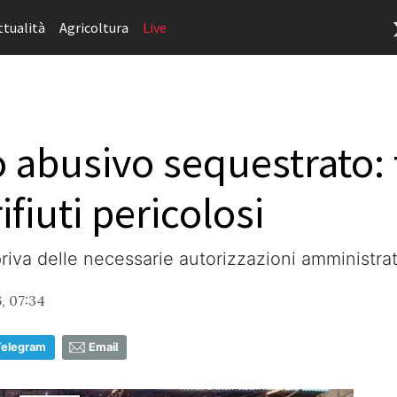
ttualità
Agricoltura
Live
 abusivo sequestrato: t
ifiuti pericolosi
priva delle necessarie autorizzazioni amministra
, 07:34
Telegram
Email