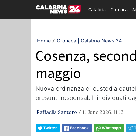
Calabria
Cronaca
A
Home
Cronaca | Calabria News 24
/
Cosenza, secondo
maggio
Nuova ordinanza di custodia cautela
presunti responsabili individuati dag
Raffaella Santoro
11 June 2026, 11:13
/
Twitter
Facebook
Whatsapp