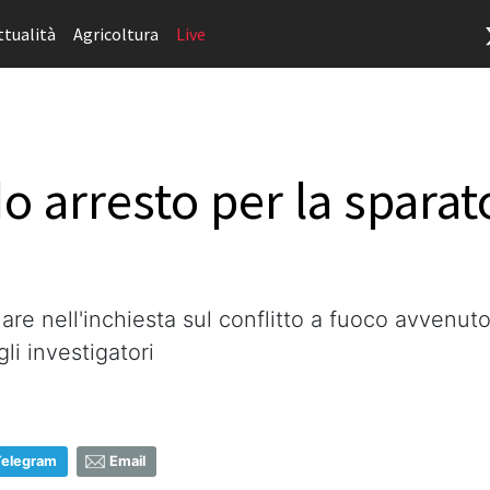
ttualità
Agricoltura
Live
 arresto per la sparato
re nell'inchiesta sul conflitto a fuoco avvenuto
li investigatori
Telegram
Email