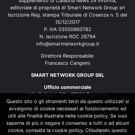
Supplemento di Calabria News 24 Informa,
editoriale di proprietà di Smart Network Group srl
Iscrizione Reg. stampa Tribunale di Cosenza n. 5 del
15/12/2017
P. IVA 03500860782
N. iscrizione ROC 28794
info@smartnetworkgroup.it
Direttore Responsabile:
Francesco Cangemi
SMART NETWORK GROUP SRL
Ufficio commerciale
Via Galluppi, 26 – 87100 Cosenza
Questo sito o gli strumenti terzi da questo utilizzati si
P. IVA 03500860782
avvalgono di cookie necessari al funzionamento ed
N. iscrizione ROC 28794
utili alle finalità illustrate nella cookie policy. Se vuoi
info@smartnetworkgroup.it
saperne di più o negare il consenso a tutti o ad alcuni
cookie, consulta la cookie policy. Chiudendo questo