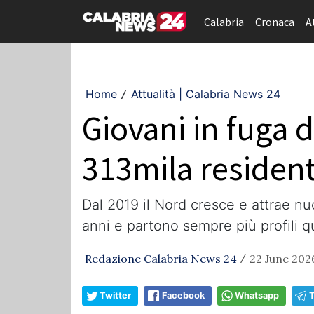
Calabria
Cronaca
A
Home
Attualità | Calabria News 24
/
Giovani in fuga 
313mila resident
Dal 2019 il Nord cresce e attrae nu
anni e partono sempre più profili qu
Redazione Calabria News 24
22 June 2026
/
Twitter
Facebook
Whatsapp