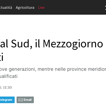
ttualità
Agricoltura
Live
dal Sud, il Mezzogiorno
i
ove generazioni, mentre nelle province meridion
alificati
, 11:30
Telegram
Email