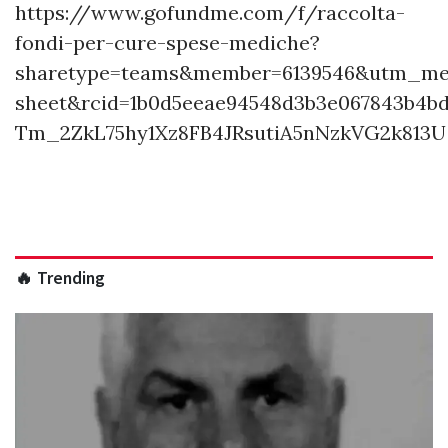
https://www.gofundme.com/f/raccolta-
fondi-per-cure-spese-mediche?
sharetype=teams&member=6139546&utm_me
sheet&rcid=1b0d5eeae94548d3b3e067843b4b
Tm_2ZkL75hy1Xz8FB4JRsutiA5nNzkVG2k813U
🔥 Trending