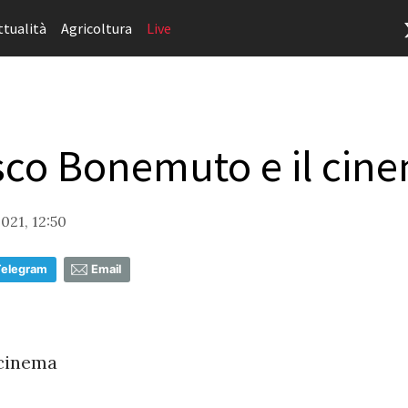
ttualità
Agricoltura
Live
sco Bonemuto e il cin
021, 12:50
Telegram
Email
 cinema