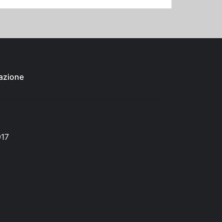
azione
017