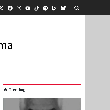
ema
🔥 Trending