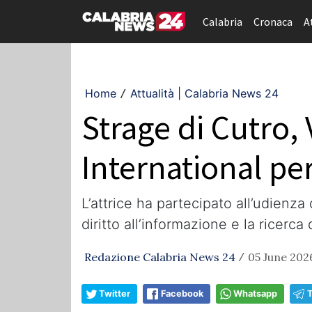
Calabria
Cronaca
A
Home
Attualità | Calabria News 24
/
Strage di Cutro,
International per
L’attrice ha partecipato all’udienza
diritto all’informazione e la ricerca
Redazione Calabria News 24
05 June 2026
/
Twitter
Facebook
Whatsapp