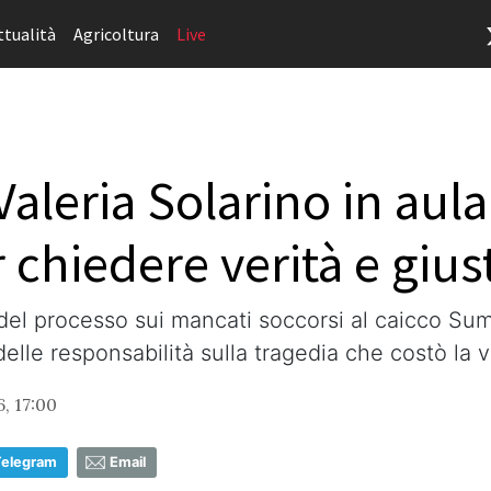
ttualità
Agricoltura
Live
 Valeria Solarino in au
 chiedere verità e giust
 del processo sui mancati soccorsi al caicco Sum
 delle responsabilità sulla tragedia che costò la 
, 17:00
Telegram
Email