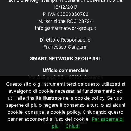
15/12/2017
P. IVA 03500860782
N. iscrizione ROC 28794
info@smartnetworkgroup.it
Direttore Responsabile:
Francesco Cangemi
SMART NETWORK GROUP SRL
Ufficio commerciale
Via Galluppi, 26 – 87100 Cosenza
Questo sito o gli strumenti terzi da questo utilizzati si
P. IVA 03500860782
avvalgono di cookie necessari al funzionamento ed
N. iscrizione ROC 28794
utili alle finalità illustrate nella cookie policy. Se vuoi
info@smartnetworkgroup.it
saperne di più o negare il consenso a tutti o ad alcuni
cookie, consulta la cookie policy. Chiudendo questo
banner acconsenti all'uso dei cookie.
Per saperne di
Powered by
SpheraHouse
più
Chiudi