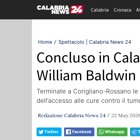
Calabria
Cronaca
A
Home
Spettacolo | Calabria News 24
/
Concluso in Cala
William Baldwin 
Terminate a Corigliano-Rossano le ri
dell’accesso alle cure contro il tum
Redazione Calabria News 24
22 May 2026
/
Twitter
Facebook
Whatsapp