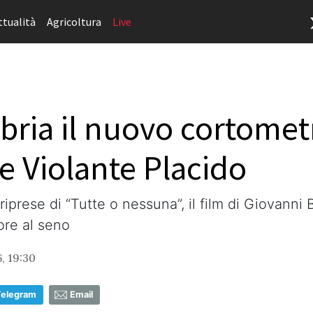
ttualità
Agricoltura
Live
bria il nuovo cortomet
e Violante Placido
prese di “Tutte o nessuna”, il film di Giovanni B
ore al seno
, 19:30
Telegram
Email