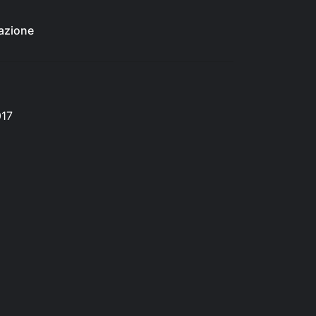
azione
017