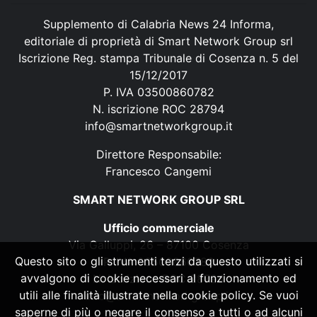
Supplemento di Calabria News 24 Informa,
editoriale di proprietà di Smart Network Group srl
Iscrizione Reg. stampa Tribunale di Cosenza n. 5 del
15/12/2017
P. IVA 03500860782
N. iscrizione ROC 28794
info@smartnetworkgroup.it
Direttore Responsabile:
Francesco Cangemi
SMART NETWORK GROUP SRL
Ufficio commerciale
Via Galluppi, 26 – 87100 Cosenza
Questo sito o gli strumenti terzi da questo utilizzati si
P. IVA 03500860782
avvalgono di cookie necessari al funzionamento ed
N. iscrizione ROC 28794
utili alle finalità illustrate nella cookie policy. Se vuoi
info@smartnetworkgroup.it
saperne di più o negare il consenso a tutti o ad alcuni