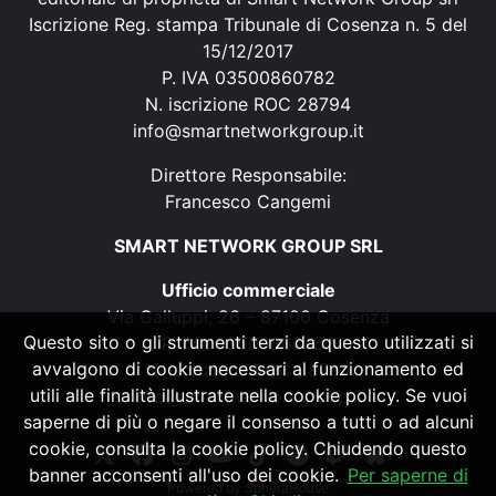
Iscrizione Reg. stampa Tribunale di Cosenza n. 5 del
15/12/2017
P. IVA 03500860782
N. iscrizione ROC 28794
info@smartnetworkgroup.it
Direttore Responsabile:
Francesco Cangemi
SMART NETWORK GROUP SRL
Ufficio commerciale
Via Galluppi, 26 – 87100 Cosenza
Questo sito o gli strumenti terzi da questo utilizzati si
P. IVA 03500860782
avvalgono di cookie necessari al funzionamento ed
N. iscrizione ROC 28794
utili alle finalità illustrate nella cookie policy. Se vuoi
info@smartnetworkgroup.it
saperne di più o negare il consenso a tutti o ad alcuni
cookie, consulta la cookie policy. Chiudendo questo
banner acconsenti all'uso dei cookie.
Per saperne di
Powered by
SpheraHouse