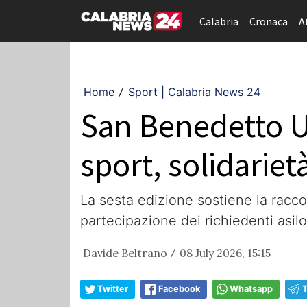
Calabria
Cronaca
A
Home
Sport | Calabria News 24
/
San Benedetto Ul
sport, solidariet
La sesta edizione sostiene la racco
partecipazione dei richiedenti asilo 
Davide Beltrano
08 July 2026, 15:15
/
Twitter
Facebook
Whatsapp