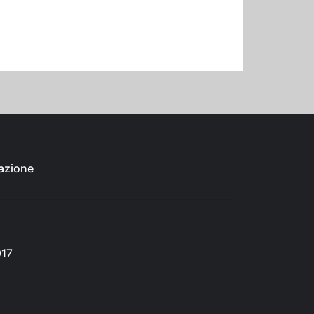
azione
017