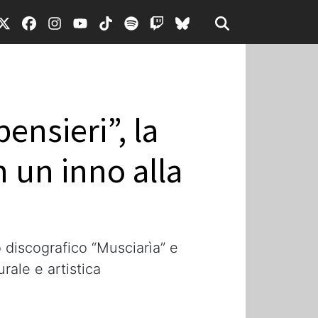
ensieri”, la
n un inno alla
o discografico “Musciarìa” e
rale e artistica