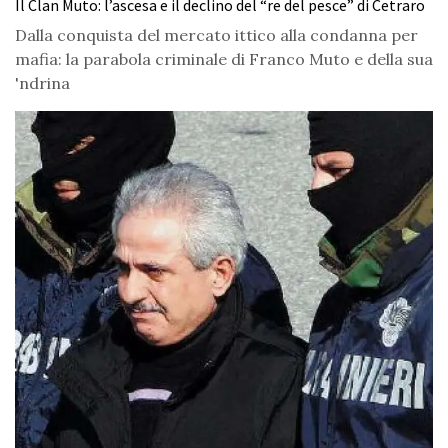
Il Clan Muto: l’ascesa e il declino del “re del pesce” di Cetraro
Dalla conquista del mercato ittico alla condanna per
mafia: la parabola criminale di Franco Muto e della sua
'ndrina