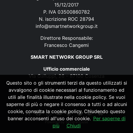
15/12/2017
P. IVA 03500860782
N. iscrizione ROC 28794
info@smartnetworkgroup.it
Direttore Responsabile:
Francesco Cangemi
SMART NETWORK GROUP SRL
Ufficio commerciale
Via Galluppi, 26 – 87100 Cosenza
Questo sito o gli strumenti terzi da questo utilizzati si
P. IVA 03500860782
avvalgono di cookie necessari al funzionamento ed
N. iscrizione ROC 28794
utili alle finalità illustrate nella cookie policy. Se vuoi
info@smartnetworkgroup.it
saperne di più o negare il consenso a tutti o ad alcuni
cookie, consulta la cookie policy. Chiudendo questo
banner acconsenti all'uso dei cookie.
Per saperne di
Powered by
SpheraHouse
più
Chiudi