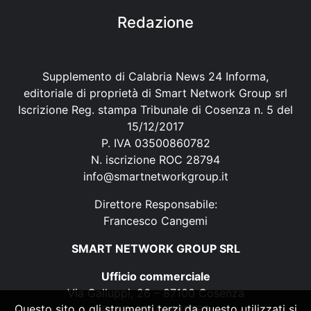
Redazione
Supplemento di Calabria News 24 Informa,
editoriale di proprietà di Smart Network Group srl
Iscrizione Reg. stampa Tribunale di Cosenza n. 5 del
15/12/2017
P. IVA 03500860782
N. iscrizione ROC 28794
info@smartnetworkgroup.it
Direttore Responsabile:
Francesco Cangemi
SMART NETWORK GROUP SRL
Ufficio commerciale
Via Galluppi, 26 – 87100 Cosenza
Questo sito o gli strumenti terzi da questo utilizzati si
P. IVA 03500860782