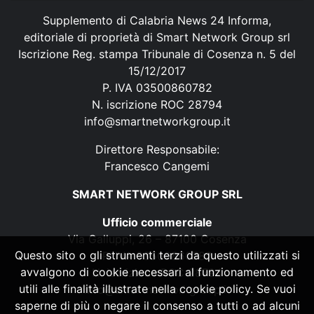
Supplemento di Calabria News 24 Informa,
editoriale di proprietà di Smart Network Group srl
Iscrizione Reg. stampa Tribunale di Cosenza n. 5 del
15/12/2017
P. IVA 03500860782
N. iscrizione ROC 28794
info@smartnetworkgroup.it
Direttore Responsabile:
Francesco Cangemi
SMART NETWORK GROUP SRL
Ufficio commerciale
Via Galluppi, 26 – 87100 Cosenza
Questo sito o gli strumenti terzi da questo utilizzati si
P. IVA 03500860782
avvalgono di cookie necessari al funzionamento ed
N. iscrizione ROC 28794
utili alle finalità illustrate nella cookie policy. Se vuoi
info@smartnetworkgroup.it
saperne di più o negare il consenso a tutti o ad alcuni