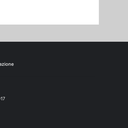
azione
017