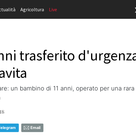
ttualità
Agricoltura
Live
ni trasferito d'urgenza
avita
re: un bambino di 11 anni, operato per una rara 
a
18
Telegram
Email