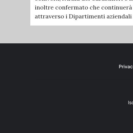
inoltre confermato che continuerà
attraverso i Dipartimenti aziendal
Privac
Is