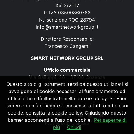
15/12/2017
P. IVA 03500860782
N. iscrizione ROC 28794
info@smartnetworkgroup.it
Direttore Responsabile:
Francesco Cangemi
SMART NETWORK GROUP SRL
Ufficio commerciale
Via Galluppi, 26 – 87100 Cosenza
Questo sito o gli strumenti terzi da questo utilizzati si
P. IVA 03500860782
avvalgono di cookie necessari al funzionamento ed
N. iscrizione ROC 28794
utili alle finalità illustrate nella cookie policy. Se vuoi
info@smartnetworkgroup.it
saperne di più o negare il consenso a tutti o ad alcuni
cookie, consulta la cookie policy. Chiudendo questo
banner acconsenti all'uso dei cookie.
Per saperne di
Powered by
SpheraHouse
più
Chiudi