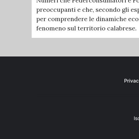
Numeri che Federconsumatori e Fo
preoccupanti e che, secondo gli es
per comprendere le dinamiche econ
fenomeno sul territorio calabrese.
Privac
Is