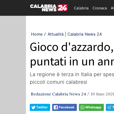
Calabria
Cronaca
A
Home
Attualità | Calabria News 24
/
Gioco d'azzardo, 
puntati in un an
La regione è terza in Italia per spe
piccoli comuni calabresi
Redazione Calabria News 24
10 June 2026
/
Twitter
Facebook
Whatsapp