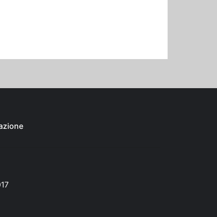
azione
017