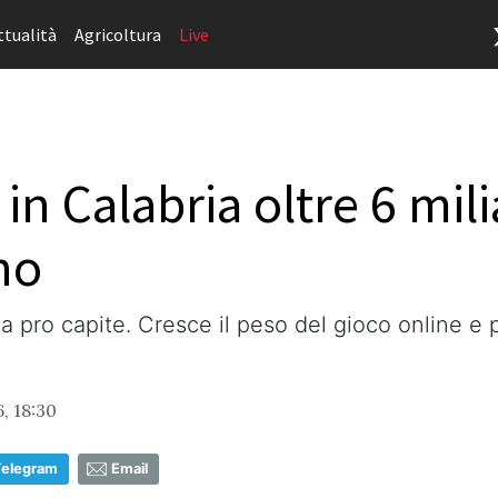
ttualità
Agricoltura
Live
in Calabria oltre 6 mili
no
sa pro capite. Cresce il peso del gioco online e 
, 18:30
Telegram
Email