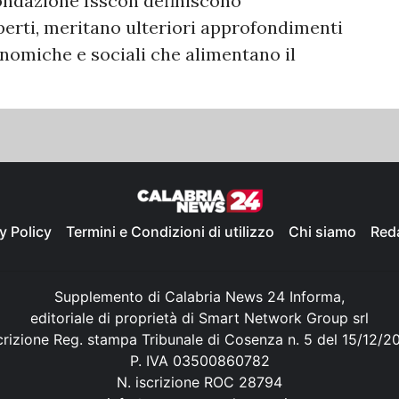
ndazione Isscon definiscono
perti, meritano ulteriori approfondimenti
omiche e sociali che alimentano il
y Policy
Termini e Condizioni di utilizzo
Chi siamo
Red
Supplemento di Calabria News 24 Informa,
editoriale di proprietà di Smart Network Group srl
crizione Reg. stampa Tribunale di Cosenza n. 5 del 15/12/2
P. IVA 03500860782
N. iscrizione ROC 28794