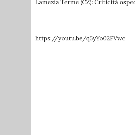
Lamezia Terme (CZ): Criticità ospeda
https://youtu.be/q5yYo02FVwc