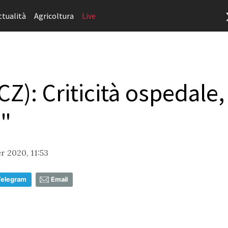
ttualità
Agricoltura
Live
): Criticità ospedale, 
i"
 2020, 11:53
Telegram
Email