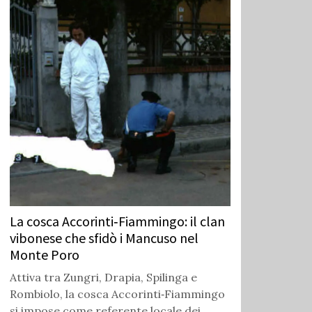
La cosca Accorinti‑Fiammingo: il clan
vibonese che sfidò i Mancuso nel
Monte Poro
Attiva tra Zungri, Drapia, Spilinga e
Rombiolo, la cosca Accorinti‑Fiammingo
si impose come referente locale dei