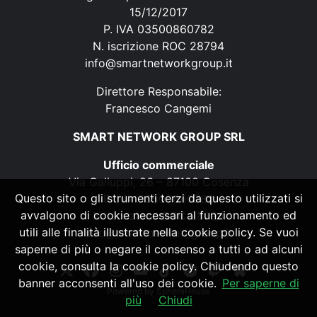
15/12/2017
P. IVA 03500860782
N. iscrizione ROC 28794
info@smartnetworkgroup.it
Direttore Responsabile:
Francesco Cangemi
SMART NETWORK GROUP SRL
Ufficio commerciale
Via Galluppi, 26 – 87100 Cosenza
Questo sito o gli strumenti terzi da questo utilizzati si
P. IVA 03500860782
avvalgono di cookie necessari al funzionamento ed
N. iscrizione ROC 28794
utili alle finalità illustrate nella cookie policy. Se vuoi
info@smartnetworkgroup.it
saperne di più o negare il consenso a tutti o ad alcuni
cookie, consulta la cookie policy. Chiudendo questo
banner acconsenti all'uso dei cookie.
Per saperne di
Powered by
SpheraHouse
più
Chiudi