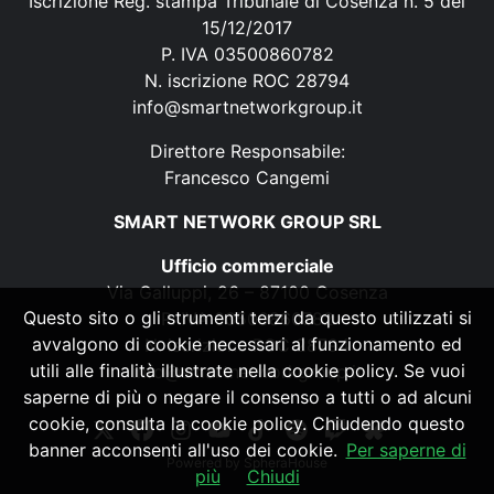
Iscrizione Reg. stampa Tribunale di Cosenza n. 5 del
15/12/2017
P. IVA 03500860782
N. iscrizione ROC 28794
info@smartnetworkgroup.it
Direttore Responsabile:
Francesco Cangemi
SMART NETWORK GROUP SRL
Ufficio commerciale
Via Galluppi, 26 – 87100 Cosenza
Questo sito o gli strumenti terzi da questo utilizzati si
P. IVA 03500860782
avvalgono di cookie necessari al funzionamento ed
N. iscrizione ROC 28794
utili alle finalità illustrate nella cookie policy. Se vuoi
info@smartnetworkgroup.it
saperne di più o negare il consenso a tutti o ad alcuni
cookie, consulta la cookie policy. Chiudendo questo
banner acconsenti all'uso dei cookie.
Per saperne di
Powered by
SpheraHouse
più
Chiudi