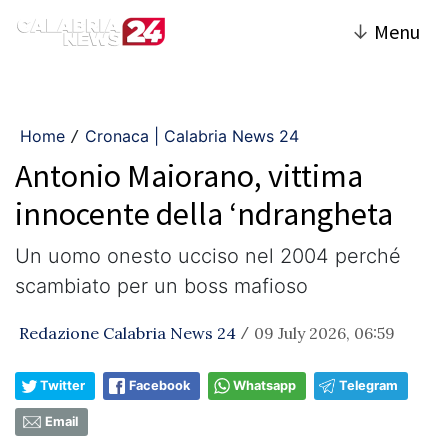
↓
Menu
Home
Cronaca | Calabria News 24
/
Antonio Maiorano, vittima
innocente della ‘ndrangheta
Un uomo onesto ucciso nel 2004 perché
scambiato per un boss mafioso
Redazione Calabria News 24
09 July 2026, 06:59
/
Twitter
Facebook
Whatsapp
Telegram
Email