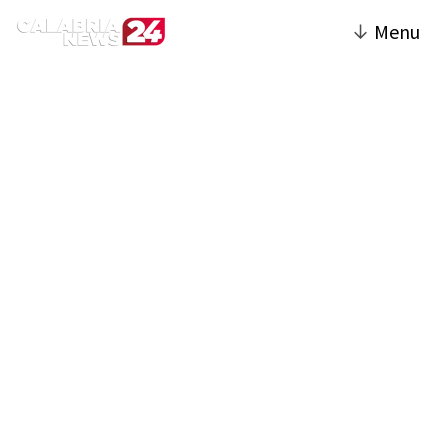
↓
Menu
Catanzaro | Calabria
News 24
La sezione Catanzaro del sito è dedicata
alla città capoluogo della Calabria, offrendo
notizie e approfondimenti sugli eventi locali,
la vita cittadina e le iniziative culturali.
Vengono trattati temi di cronaca, politica,
economia e società, con un'attenzione
particolare agli sviluppi che interessano i