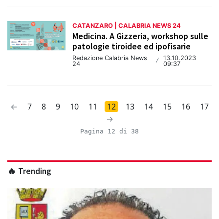
CATANZARO | CALABRIA NEWS 24
Medicina. A Gizzeria, workshop sulle
patologie tiroidee ed ipofisarie
Redazione Calabria News
13.10.2023
/
24
09:37
←
7
8
9
10
11
12
13
14
15
16
17
→
Pagina 12 di 38
🔥 Trending