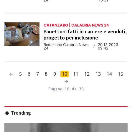
24
16:31
CATANZARO | CALABRIA NEWS 24
Panettoni fatti in carcere e venduti,
progetto per inclusione
Redazione Calabria News
20.12.2023
/
24
09:42
←
5
6
7
8
9
10
11
12
13
14
15
→
Pagina 10 di 38
🔥 Trending