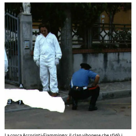
La cosca Accorinti‑Fiammingo: il clan vibonese che sfidò i