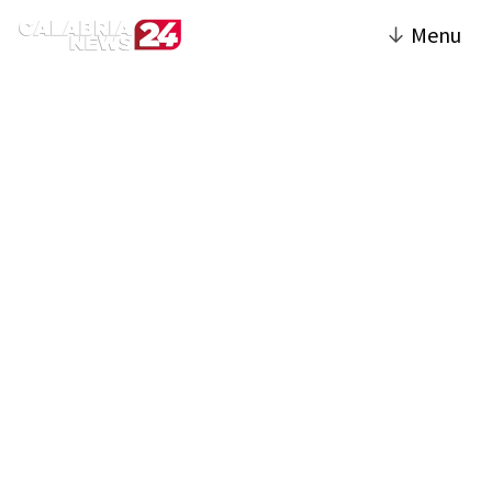
↓
Menu
Catanzaro | Calabria
News 24
La sezione Catanzaro del sito è dedicata
alla città capoluogo della Calabria, offrendo
notizie e approfondimenti sugli eventi locali,
la vita cittadina e le iniziative culturali.
Vengono trattati temi di cronaca, politica,
economia e società, con un'attenzione
particolare agli sviluppi che interessano i