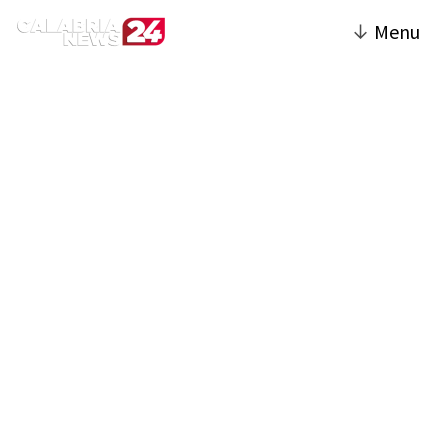
↓
Menu
Meteo Calabria | Calabria
News 24
Informazioni aggiornate su temperature,
precipitazioni, venti e condizioni
atmosferiche per le principali città e località
della regione. Ideale per pianificare attività
quotidiane, eventi all’aperto o spostamenti,
ma anche approfondimenti su fenomeni
climatici rilevanti e allerte meteo. Gli