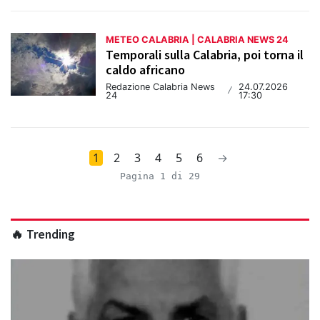
METEO CALABRIA | CALABRIA NEWS 24
Temporali sulla Calabria, poi torna il
caldo africano
Redazione Calabria News
24.07.2026
/
24
17:30
1
2
3
4
5
6
→
Pagina 1 di 29
🔥 Trending