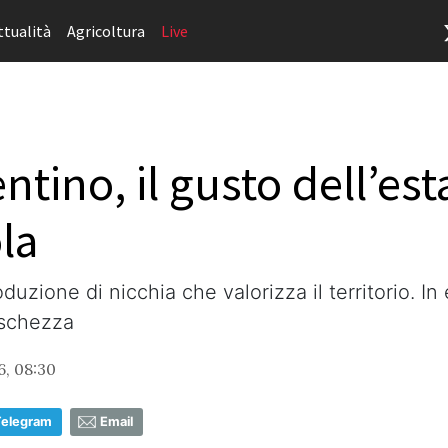
ttualità
Agricoltura
Live
tino, il gusto dell’esta
la
duzione di nicchia che valorizza il territorio. I
eschezza
6, 08:30
Telegram
Email