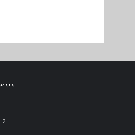
azione
017