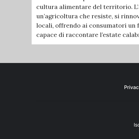
cultura alimentare del territorio. L
un’agricoltura che resiste, si rinno
locali, offrendo ai consumatori un 
capace di raccontare l’estate calabr
Privac
Is