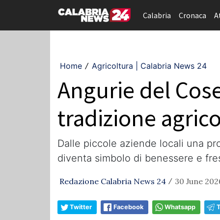
Calabria
Cronaca
A
Home
Agricoltura | Calabria News 24
/
Angurie del Cosen
tradizione agrico
Dalle piccole aziende locali una pro
diventa simbolo di benessere e fr
Redazione Calabria News 24
30 June 202
/
Twitter
Facebook
Whatsapp