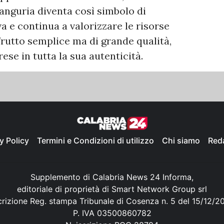
’anguria diventa così simbolo di
va e continua a valorizzare le risorse
frutto semplice ma di grande qualità,
ese in tutta la sua autenticità.
y Policy
Termini e Condizioni di utilizzo
Chi siamo
Red
Supplemento di Calabria News 24 Informa,
editoriale di proprietà di Smart Network Group srl
crizione Reg. stampa Tribunale di Cosenza n. 5 del 15/12/2
P. IVA 03500860782