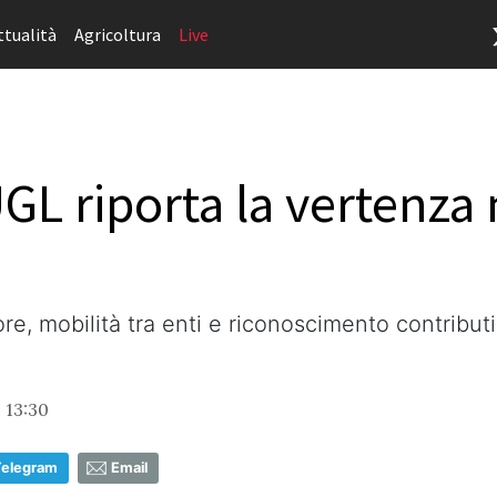
ttualità
Agricoltura
Live
UGL riporta la vertenz
re, mobilità tra enti e riconoscimento contribut
, 13:30
Telegram
Email