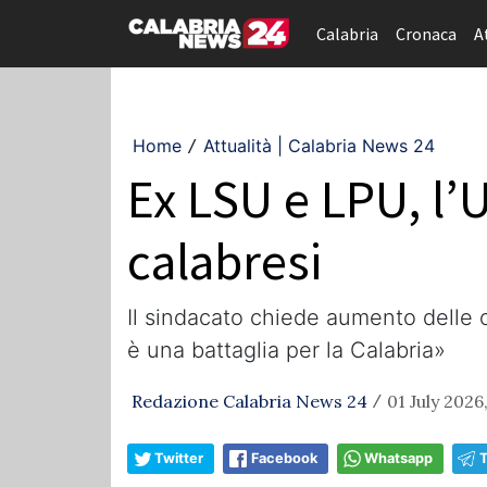
Calabria
Cronaca
A
Home
Attualità | Calabria News 24
/
Ex LSU e LPU, l’
calabresi
Il sindacato chiede aumento delle o
è una battaglia per la Calabria»
Redazione Calabria News 24
01 July 2026
/
Twitter
Facebook
Whatsapp