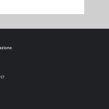
azione
017