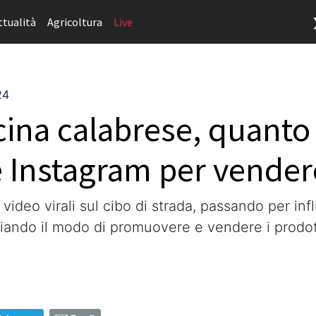
ttualità
Agricoltura
Live
24
cina calabrese, quant
 Instagram per vendere
ai video virali sul cibo di strada, passando per in
iando il modo di promuovere e vendere i prodott