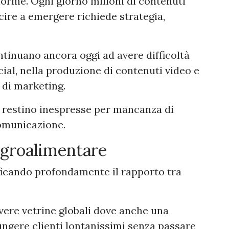
norme. Ogni giorno milioni di contenuti
cire a emergere richiede strategia,
ntinuano ancora oggi ad avere difficoltà
cial, nella produzione di contenuti video e
i di marketing.
à restino inespresse per mancanza di
omunicazione.
agroalimentare
ficando profondamente il rapporto tra
vere vetrine globali dove anche una
ungere clienti lontanissimi senza passare