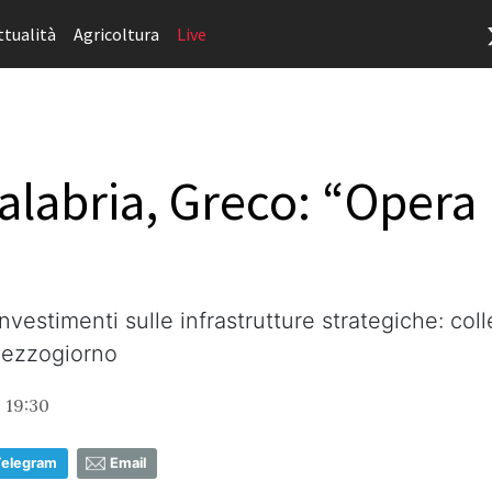
ttualità
Agricoltura
Live
Calabria, Greco: “Opera
investimenti sulle infrastrutture strategiche: co
Mezzogiorno
, 19:30
Telegram
Email