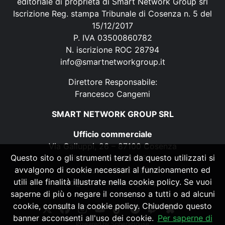
editoriale di proprietà di Smart Network Group srl
Iscrizione Reg. stampa Tribunale di Cosenza n. 5 del
15/12/2017
P. IVA 03500860782
N. iscrizione ROC 28794
info@smartnetworkgroup.it
Direttore Responsabile:
Francesco Cangemi
SMART NETWORK GROUP SRL
Ufficio commerciale
Via Galluppi, 26 – 87100 Cosenza
Questo sito o gli strumenti terzi da questo utilizzati si
P. IVA 03500860782
avvalgono di cookie necessari al funzionamento ed
N. iscrizione ROC 28794
utili alle finalità illustrate nella cookie policy. Se vuoi
info@smartnetworkgroup.it
saperne di più o negare il consenso a tutti o ad alcuni
cookie, consulta la cookie policy. Chiudendo questo
banner acconsenti all'uso dei cookie.
Per saperne di
Powered by
SpheraHouse