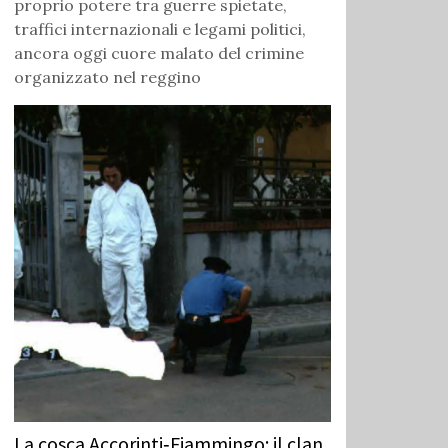
proprio potere tra guerre spietate,
traffici internazionali e legami politici,
ancora oggi cuore malato del crimine
organizzato nel reggino
La cosca Accorinti‑Fiammingo: il clan